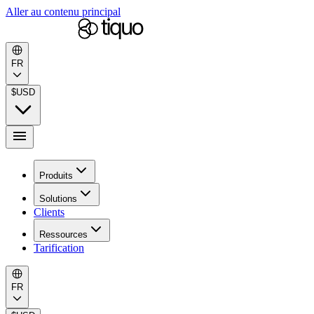
Aller au contenu principal
FR
$
USD
Produits
Solutions
Clients
Ressources
Tarification
FR