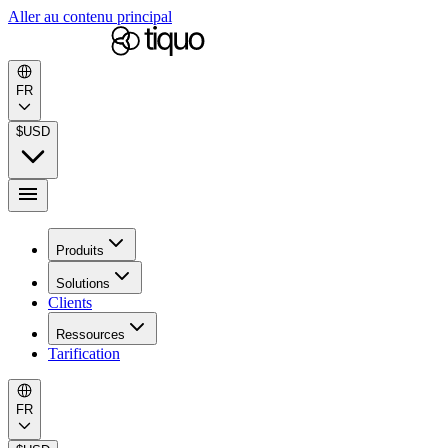
Aller au contenu principal
FR
$
USD
Produits
Solutions
Clients
Ressources
Tarification
FR