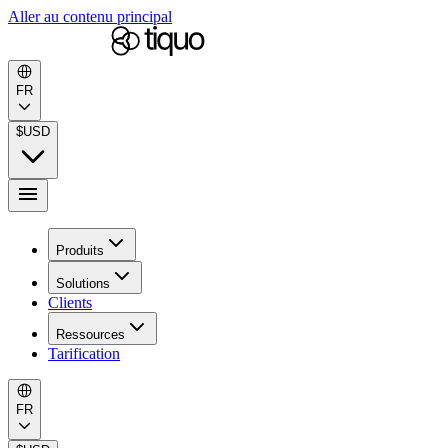
Aller au contenu principal
FR
$
USD
Produits
Solutions
Clients
Ressources
Tarification
FR