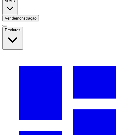
$
USD
Ver demonstração
Produtos