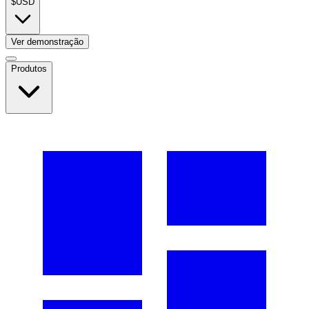
$
USD
Ver demonstração
Produtos