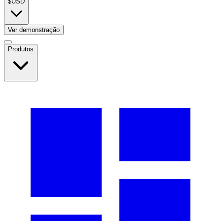
$
USD
Ver demonstração
Produtos