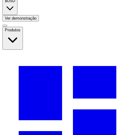
$
USD
Ver demonstração
Produtos