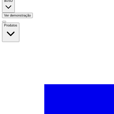
$
USD
Ver demonstração
Produtos