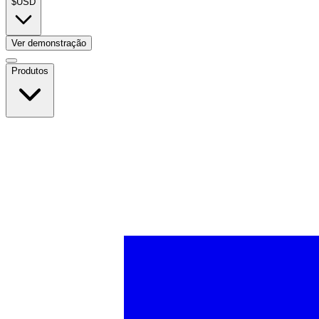
$
USD
Ver demonstração
Produtos