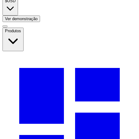
$
USD
Ver demonstração
Produtos