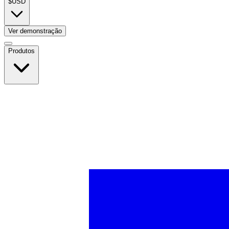
$
USD
Ver demonstração
Produtos