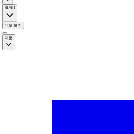
$
USD
데모 보기
제품