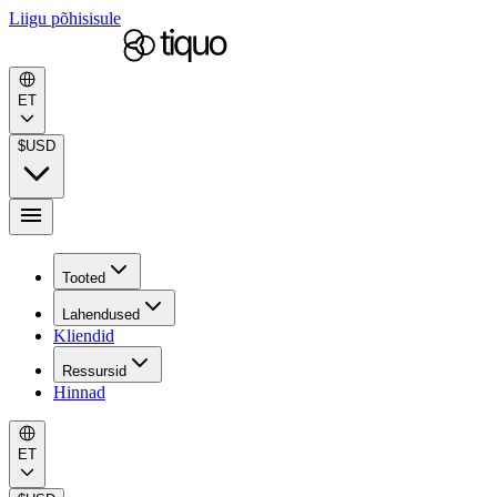
Liigu põhisisule
ET
$
USD
Tooted
Lahendused
Kliendid
Ressursid
Hinnad
ET