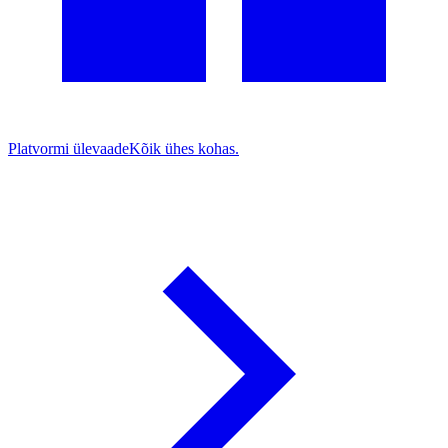
Platvormi ülevaade
Kõik ühes kohas.