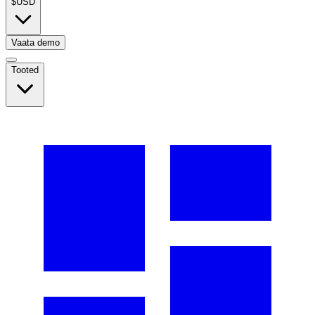
$
USD
Vaata demo
Tooted