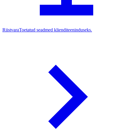
Riistvara
Toetatud seadmed klienditeeninduseks.