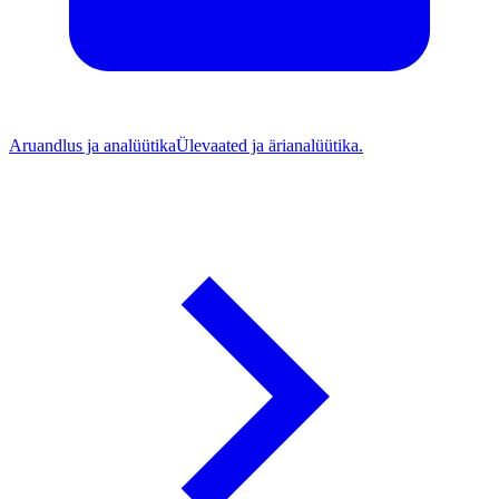
Aruandlus ja analüütika
Ülevaated ja ärianalüütika.