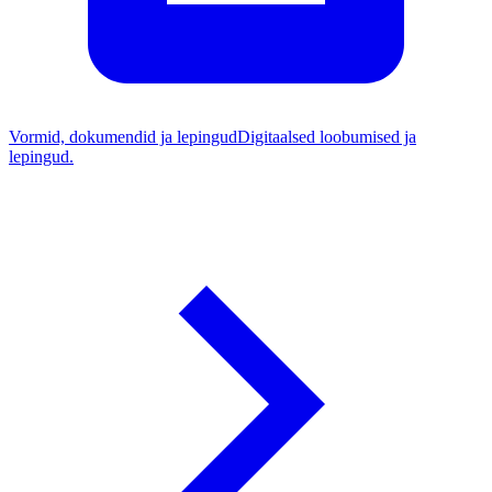
Vormid, dokumendid ja lepingud
Digitaalsed loobumised ja
lepingud.