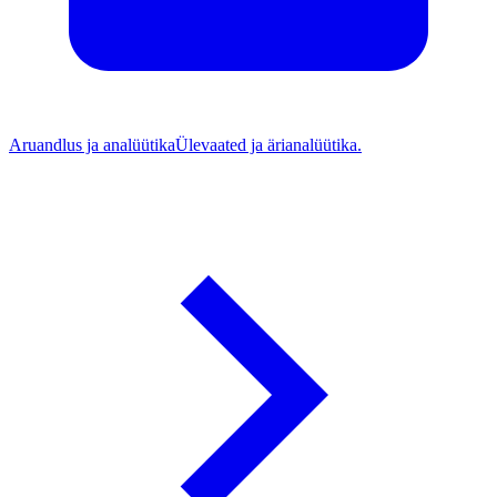
Aruandlus ja analüütika
Ülevaated ja ärianalüütika.