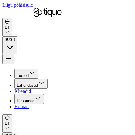
Liigu põhisisule
ET
$
USD
Tooted
Lahendused
Kliendid
Ressursid
Hinnad
ET