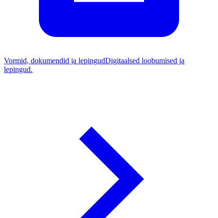
Vormid, dokumendid ja lepingud
Digitaalsed loobumised ja
lepingud.