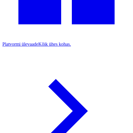
Platvormi ülevaade
Kõik ühes kohas.