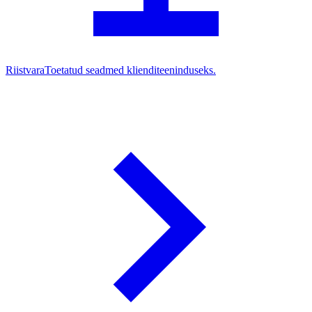
Riistvara
Toetatud seadmed klienditeeninduseks.