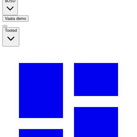
$
USD
Vaata demo
Tooted