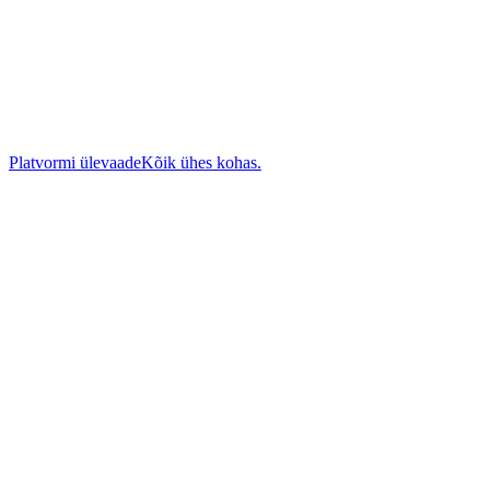
Platvormi ülevaade
Kõik ühes kohas.