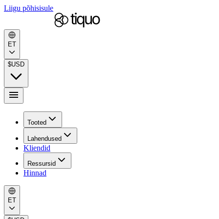
Liigu põhisisule
ET
$
USD
Tooted
Lahendused
Kliendid
Ressursid
Hinnad
ET