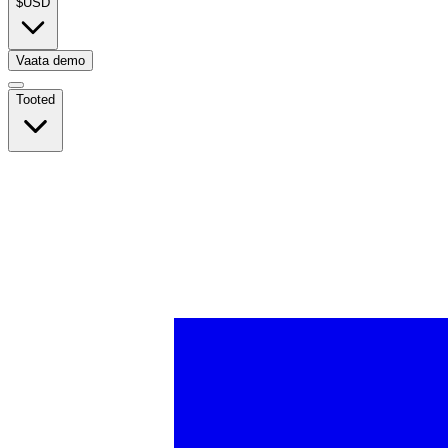
$
USD
Vaata demo
Tooted