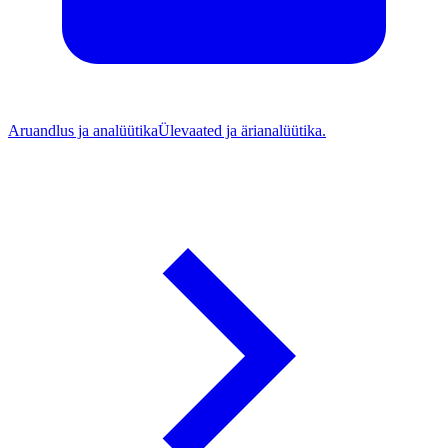
Aruandlus ja analüütika
Ülevaated ja ärianalüütika.