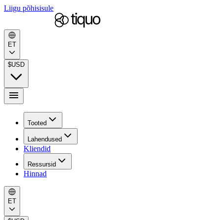
Liigu põhisisule
ET
$
USD
Tooted
Lahendused
Kliendid
Ressursid
Hinnad
ET