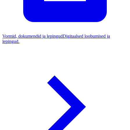
Vormid, dokumendid ja lepingud
Digitaalsed loobumised ja
lepingud.