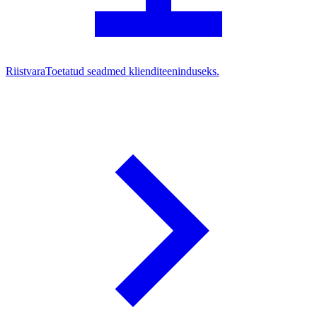
Riistvara
Toetatud seadmed klienditeeninduseks.