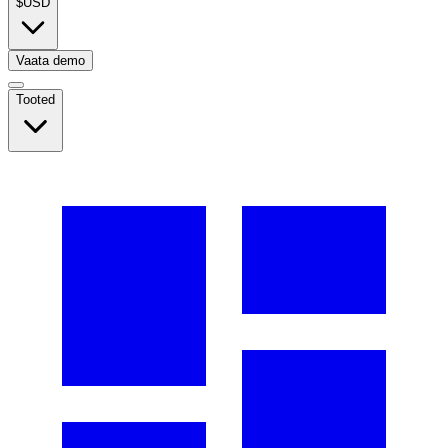
$
USD
Vaata demo
Tooted