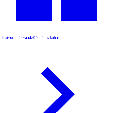
Platvormi ülevaade
Kõik ühes kohas.