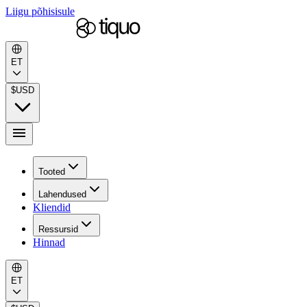
Liigu põhisisule
ET
$
USD
Tooted
Lahendused
Kliendid
Ressursid
Hinnad
ET