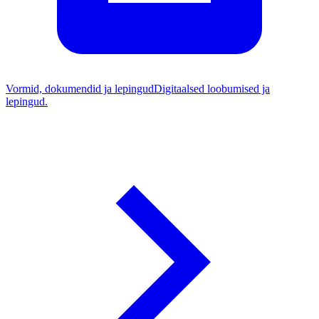
Vormid, dokumendid ja lepingud
Digitaalsed loobumised ja
lepingud.