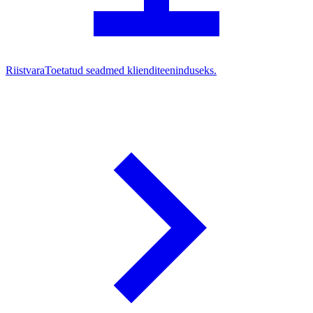
Riistvara
Toetatud seadmed klienditeeninduseks.