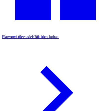
Platvormi ülevaade
Kõik ühes kohas.