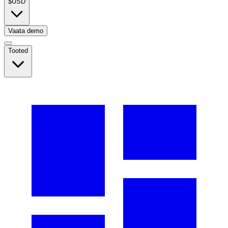
$
USD
Vaata demo
Tooted