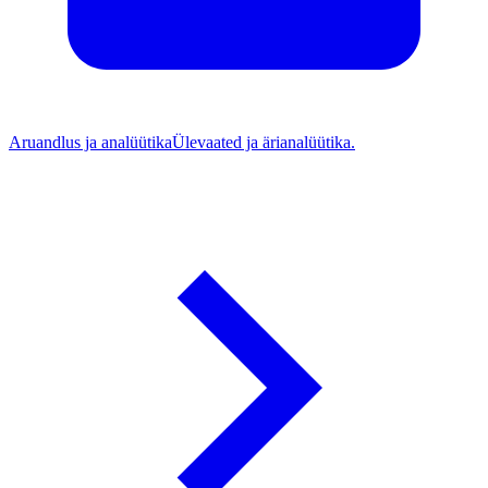
Aruandlus ja analüütika
Ülevaated ja ärianalüütika.