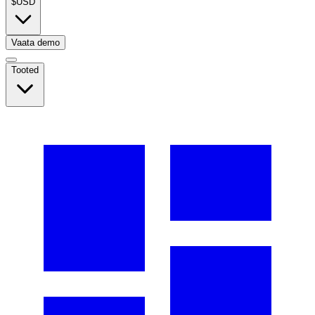
$
USD
Vaata demo
Tooted