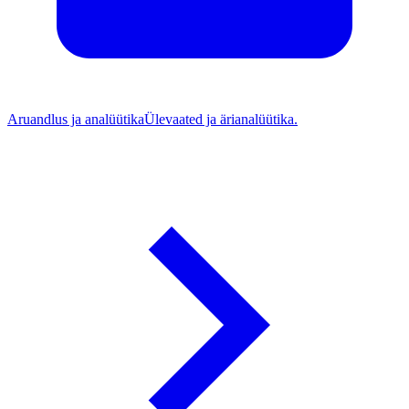
Aruandlus ja analüütika
Ülevaated ja ärianalüütika.