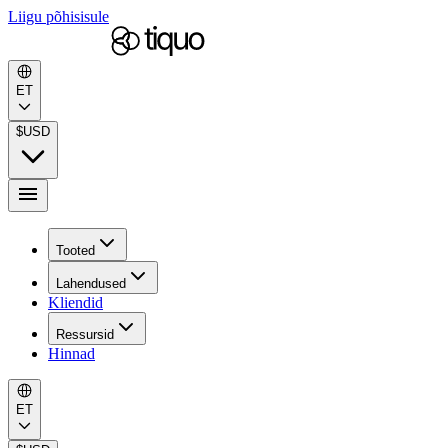
Liigu põhisisule
ET
$
USD
Tooted
Lahendused
Kliendid
Ressursid
Hinnad
ET