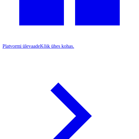
Platvormi ülevaade
Kõik ühes kohas.