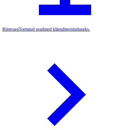
Riistvara
Toetatud seadmed klienditeeninduseks.