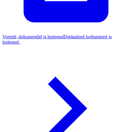
Vormid, dokumendid ja lepingud
Digitaalsed loobumised ja
lepingud.