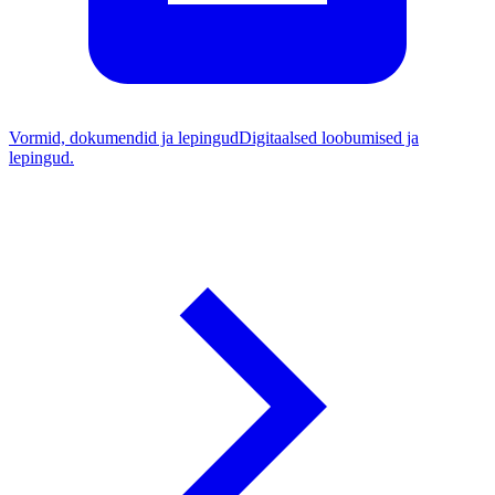
Vormid, dokumendid ja lepingud
Digitaalsed loobumised ja
lepingud.