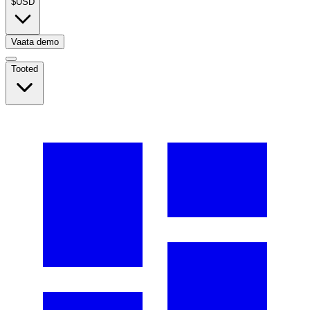
$
USD
Vaata demo
Tooted