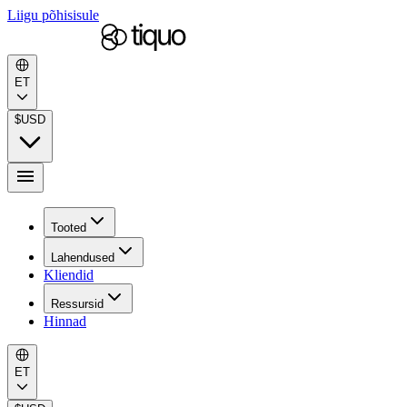
Liigu põhisisule
ET
$
USD
Tooted
Lahendused
Kliendid
Ressursid
Hinnad
ET