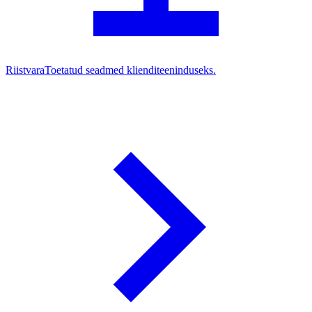
Riistvara
Toetatud seadmed klienditeeninduseks.