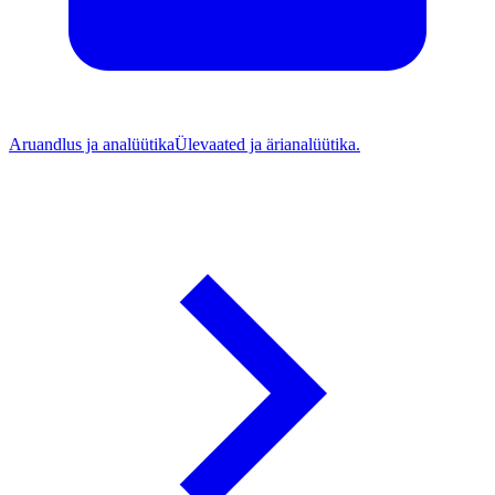
Aruandlus ja analüütika
Ülevaated ja ärianalüütika.