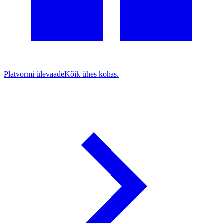
Platvormi ülevaade
Kõik ühes kohas.